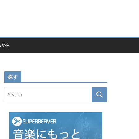
らから
探す